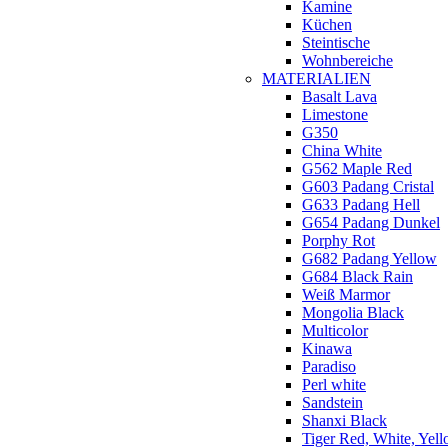
Kamine
Küchen
Steintische
Wohnbereiche
MATERIALIEN
Basalt Lava
Limestone
G350
China White
G562 Maple Red
G603 Padang Cristal
G633 Padang Hell
G654 Padang Dunkel
Porphy Rot
G682 Padang Yellow
G684 Black Rain
Weiß Marmor
Mongolia Black
Multicolor
Kinawa
Paradiso
Perl white
Sandstein
Shanxi Black
Tiger Red, White, Yel