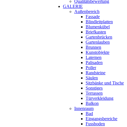
Qualitätsbewertung
GALERIE
Außenbereich
Fassade
Blindleitplatten
Blumenkübel
Briefkasten
Gartenbrücken
Gartenlauben
Brunnen
Kunstobjekte
Laternen
Palisaden
Poller
Randsteine
Säulen
Sitzbänke und Tische
Sonstiges
Terrassen
Türverkleidung
Balkon
Innenraum
Bad
Eingangsbereiche
Fussboden