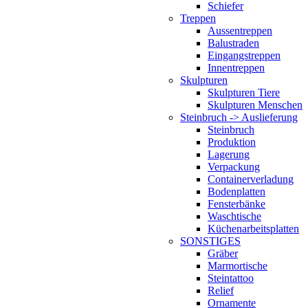
Schiefer
Treppen
Aussentreppen
Balustraden
Eingangstreppen
Innentreppen
Skulpturen
Skulpturen Tiere
Skulpturen Menschen
Steinbruch -> Auslieferung
Steinbruch
Produktion
Lagerung
Verpackung
Containerverladung
Bodenplatten
Fensterbänke
Waschtische
Küchenarbeitsplatten
SONSTIGES
Gräber
Marmortische
Steintattoo
Relief
Ornamente